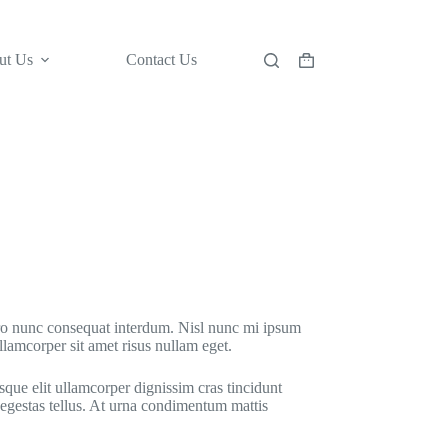
ut Us
Contact Us
Shopping
cart
ero nunc consequat interdum. Nisl nunc mi ipsum
llamcorper sit amet risus nullam eget.
esque elit ullamcorper dignissim cras tincidunt
 egestas tellus. At urna condimentum mattis