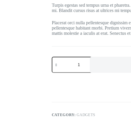
Turpis egestas sed tempus urna et pharetra.
mi. Blandit cursus risus at ultrices mi tem
Placerat orci nulla pellentesque dignissim 
pellentesque habitant morbi. Pretium viverr
mattis molestie a iaculis at erat. Senectus 
Apple
Watch
Series
6
quantity
CATEGORY:
GADGETS