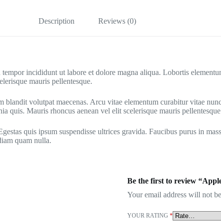
Description
Reviews (0)
d tempor incididunt ut labore et dolore magna aliqua. Lobortis elementu
celerisque mauris pellentesque.
m blandit volutpat maecenas. Arcu vitae elementum curabitur vitae nunc 
quis. Mauris rhoncus aenean vel elit scelerisque mauris pellentesque. S
gestas quis ipsum suspendisse ultrices gravida. Faucibus purus in massa
 diam quam nulla.
Be the first to review “Appl
Your email address will not be
YOUR RATING
*